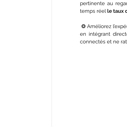
pertinente au rega
temps réel 
le taux 
 ❂ Améliorez l’expérience de vos collaborateurs et la gestion de vos espaces de travail 
en intégrant direc
connectés et ne rat