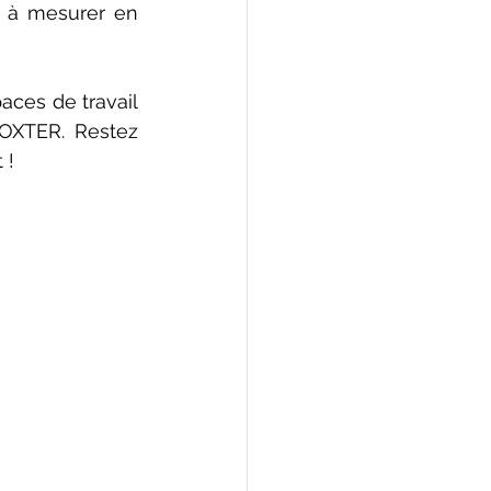
é à mesurer en 
OXTER
. Restez 
 !