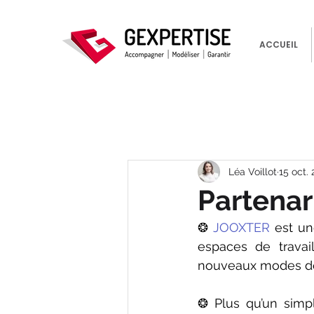
ACCUEIL
Léa Voillot
15 oct.
Partenar
❂ 
JOOXTER 
est un
espaces de travail
nouveaux modes de t
❂ Plus qu’un simpl