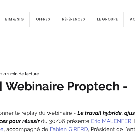
BIM & SIG
OFFRES
RÉFÉRENCES
LE GROUPE
A
2021
1 min de lecture
 Webinaire Proptech -
onner le replay du webinaire - 
Le travail hybride, ajus
es pour réussir 
du 30/06 présenté 
Eric MALENFER,
se
, accompagné de
 Fabien GIRERD
, Président de l'en