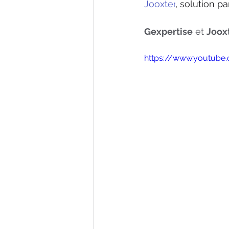
Jooxter
, solution p
Gexpertise
 et 
Joox
https://www.youtub