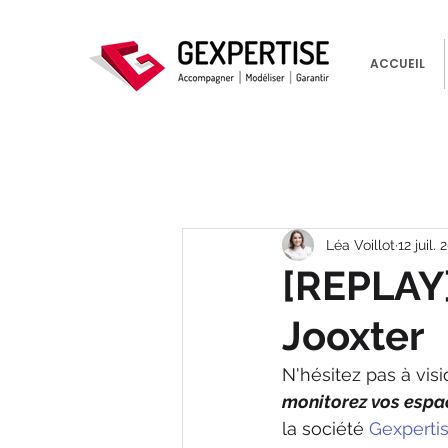
ACCUEIL
Léa Voillot
12 juil. 
[REPLAY]
Jooxter
N'hésitez pas à visi
monitorez vos espac
la société 
Gexperti