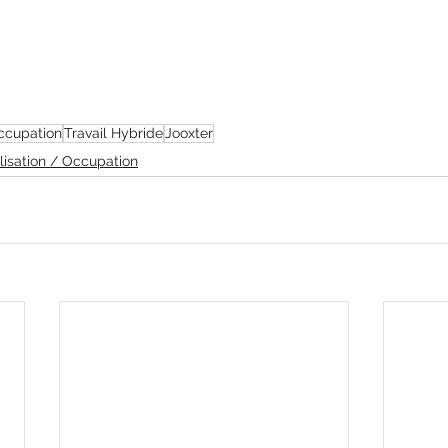
occupation
Travail Hybride
Jooxter
ilisation / Occupation