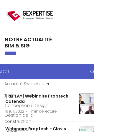
NOTRE ACTUALITÉ
BIM & SIG
ACTU
Actualité SwapMap
Tous les posts
[REPLAY] Webinaire Proptech -
Catenda
Conception / Design
19 juil. 2022
1 min de lecture
Gestion de la
construction
Webinaire Proptech - Clovis
Exploitation /