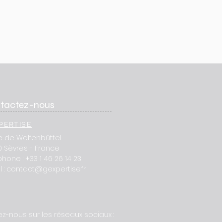
tactez-nous
PERTISE
ue de Wolfenbüttel
0 Sèvres - France
phone : +33 1 46 26 14 23
 :
contact@gexpertise.fr
ez-nous sur les réseaux sociaux :