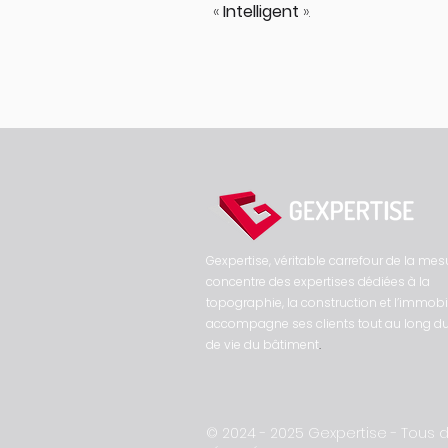
«
Intelligent
».
Gexpertise, véritable carrefour de la mes
concentre des expertises dédiées à la
topographie, la construction et l’immobili
accompagne ses clients tout au long du
de vie du bâtiment
.
© 2024 - 2025 Gexpertise - Tous d