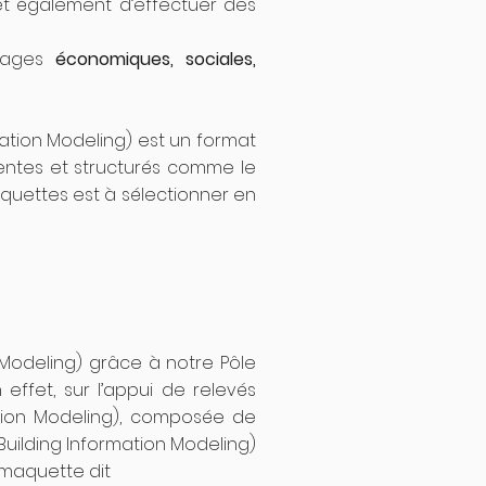
met également d’effectuer des
ntages
économiques, sociales,
rmation Modeling) est un format
igentes et structurés comme le
aquettes est à sélectionner en
Modeling) grâce à notre Pôle
effet, sur l’appui de relevés
mation Modeling), composée de
Building Information Modeling)
e maquette dit