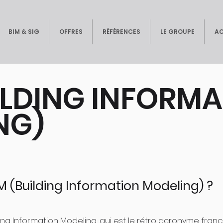
BIM & SIG
OFFRES
RÉFÉRENCES
LE GROUPE
A
ILDING INFORM
NG)
M (Building Information Modeling) ?
ng Information Modeling, qui est le rétro acronyme françai