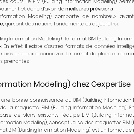
 des coûts. Le BIM (Building Information Modeling) per
 bâtiment et donc d’avoir de
meilleures prévisions
.
 Information Modeling) comporte de nombreux ava
ue
, qui sont des notions fondamentales aujourd’hui.
lding Information Modeling) : le format BIM (Building Info
 En effet, il existe d’autres formats de données intell
t moins onéreux à concevoir. Le format de plans et de m
es prenantes.
nformation Modeling) chez Gexpertise
 une bonne connaissance du BIM (Building Information 
 la maquette BIM (Building Information Modeling). En 
 base de plans existants, l’équipe BIM (Building Infor
nformation Modeling), conceptualise des maquettes BIM (
format BIM (Building Information Modeling) est un format d