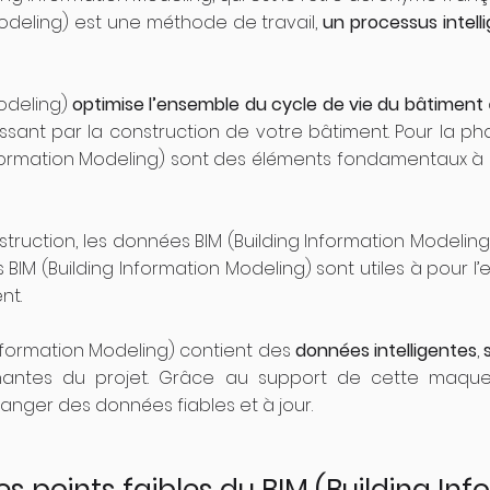
Modeling) est une méthode de travail,
un processus intell
Modeling)
optimise l’ensemble du cycle de vie du bâtiment
ant par la construction de votre bâtiment. Pour la phas
formation Modeling) sont des éléments fondamentaux à 
uction, les données BIM (Building Information Modeling)
 BIM (Building Information Modeling) sont utiles à pour l
nt.
nformation Modeling) contient des
données intelligentes
,
nantes du projet. Grâce au support de cette maquett
hanger des données fiables et à jour.
 les points faibles du BIM (Building I