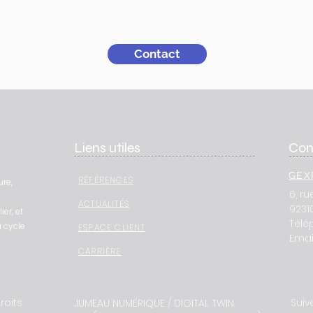
Contact
Liens utiles
Con
GEX
RÉFÉRENCES
ure,
6, r
ACTUALITÉS
9231
er, et
Télé
 cycle
ESPACE CLIENT
Email
CARRIÈRE
roits
Suiv
JUMEAU NUMÉRIQUE / DIGITAL TWIN