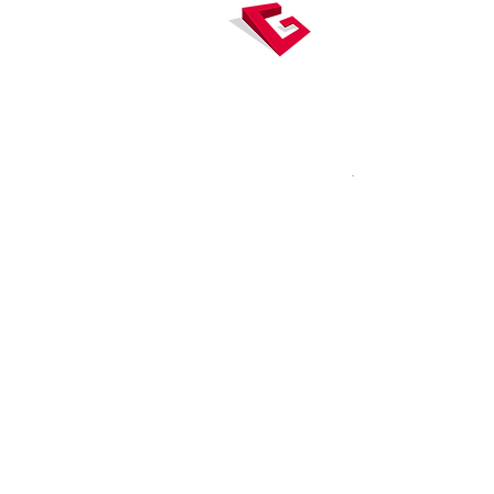
Gexpertise, véritable carrefour de la mes
concentre des expertises dédiées à la
topographie, la construction et l’immobili
accompagne ses clients tout au long du
de vie du bâtiment
.
© 2024 - 2025 Gexpertise - Tous d
réservés
Conditions générales d'utilisation
Mentions légales