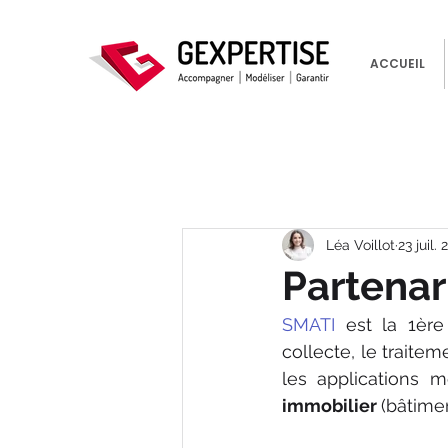
ACCUEIL
Léa Voillot
23 juil.
Partenar
SMATI 
est la 1ère
collecte, le traitem
les applications m
immobilier 
(bâtimen