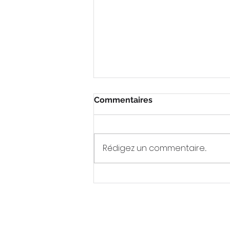
Commentaires
Rédigez un commentaire...
[REPLAY] Webinaire
Proptech - Intent