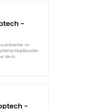
ptech -
us présenter un
ystème MapBooster :
eur de la
optech -