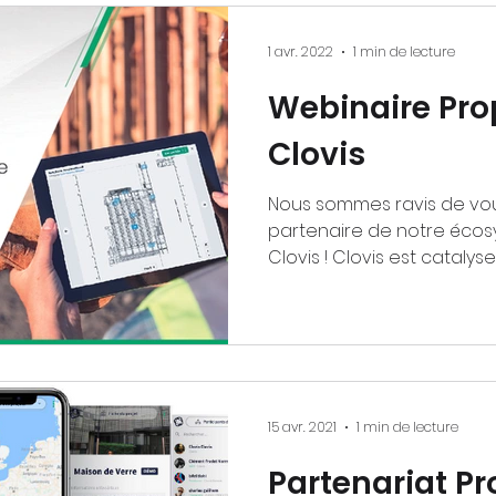
Acquisition / Cession
Actualité SwapMap
1 avr. 2022
1 min de lecture
Webinaire Pro
Clovis
Nous sommes ravis de vo
partenaire de notre écos
Clovis ! Clovis est catalys
transformation...
15 avr. 2021
1 min de lecture
Partenariat Pr